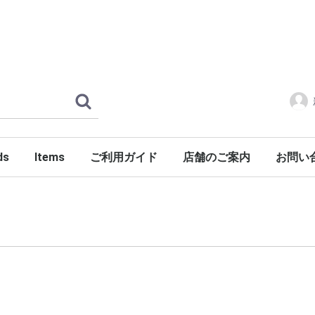
ds
Items
ご利用ガイド
店舗のご案内
お問い
ERLOIN
AMILY'S
ES
tylist Japan
LENGER
ndSeek
C NUMBER
DENIM
FONTE
g dub trio
DROP Leathers
O SANDALS
a International
Jackets
Shirts
Pants
Knits
Cutsews
Vests
T-shirts
Goods
Shoes
Glasses
Headgear
Incense
Imports
PORKCHOP GARAGE SUPPLY