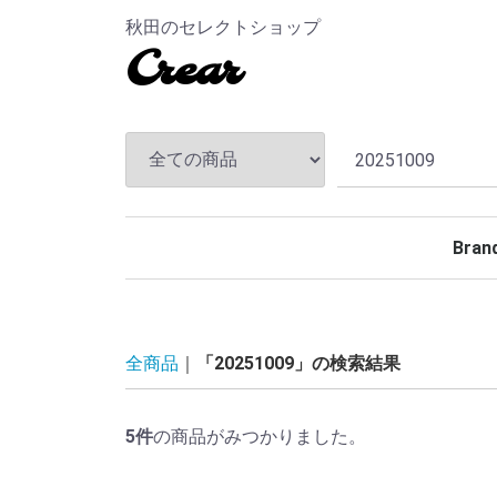
秋田のセレクトショップ
Crear
Bran
TEND
ANDF
MASS
The S
CHAL
Hidea
MAGI
MINE
BELA
Rollin
BACK
TOKY
Kuumb
全商品
「20251009」の検索結果
5
件
の商品がみつかりました。