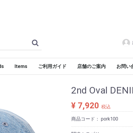
ds
Items
ご利用ガイド
店舗のご案内
お問い
ERLOIN
AMILY'S
ES
tylist Japan
LENGER
ndSeek
C NUMBER
DENIM
FONTE
g dub trio
DROP Leathers
O SANDALS
a International
Jackets
Shirts
Pants
Knits
Cutsews
Vests
T-shirts
Goods
Shoes
Glasses
Headgear
Incense
Imports
PORKCHOP GARAGE SUPPLY
2nd Oval DEN
¥ 7,920
税込
商品コード：
pork100