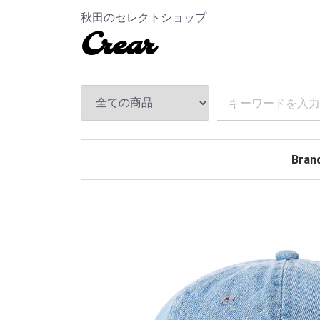
秋田のセレクトショップ
Crear
Bran
TEND
ANDF
MASS
The S
CHAL
Hidea
MAGI
MINE
BELA
Rollin
BACK
TOKY
Kuumb