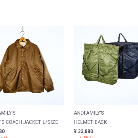
MILY'S
ANDFAMILY'S
S COACH JACKET L/SIZE
HELMET BACK
80
¥ 33,880