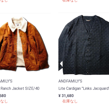
なし
在庫なし
MILY'S
ANDFAMILY'S
 Ranch Jacket SIZE/40
Lite Cardigan "Links Jacquard
680
¥ 31,680
なし
在庫なし