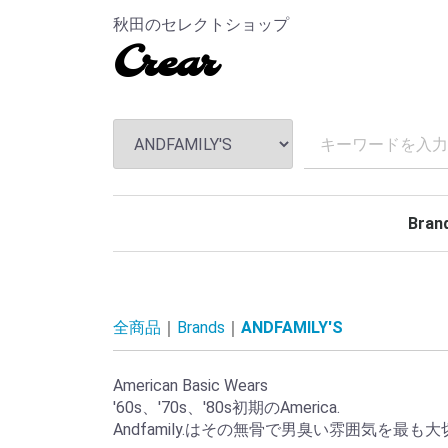
秋田のセレクトショップ
Crear
Bran
TEND
ANDF
MASS
The S
CHAL
Hidea
MAGI
MINE
BELA
Rollin
BACK
TOKY
Kuumb
全商品
Brands
ANDFAMILY'S
American Basic Wears
'60s、'70s、'80s初期のAmerica.
Andfamily.はその無骨で男臭い雰囲気を