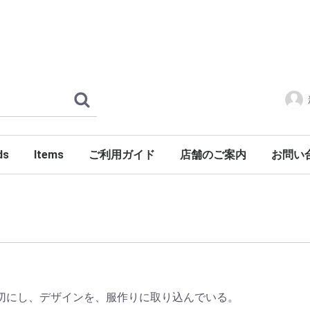
ds
Items
ご利用ガイド
店舗のご案内
お問い
ERLOIN
AMILY'S
ES
tylist Japan
LENGER
ndSeek
C NUMBER
DENIM
FONTE
g dub trio
DROP Leathers
O SANDALS
a International
Jackets
Shirts
Pants
Knits
Cutsews
Vests
T-shirts
Goods
Shoes
Glasses
Headgear
Incense
Imports
PORKCHOP GARAGE SUPPLY
最も大切にし、デザインを、服作りに取り込んでいる。