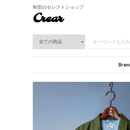
秋田のセレクトショップ
Crear
Bran
TEND
ANDF
MASS
The S
CHAL
Hidea
MAGI
MINE
BELA
Rollin
BACK
TOKY
Kuumb