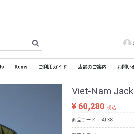
ds
Items
ご利用ガイド
店舗のご案内
お問い
ERLOIN
AMILY'S
ES
tylist Japan
LENGER
ndSeek
C NUMBER
DENIM
FONTE
g dub trio
DROP Leathers
O SANDALS
a International
Jackets
Shirts
Pants
Knits
Cutsews
Vests
T-shirts
Goods
Shoes
Glasses
Headgear
Incense
Imports
PORKCHOP GARAGE SUPPLY
Viet-Nam Jac
¥ 60,280
税込
商品コード：
AF38