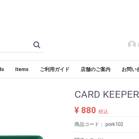
ds
Items
ご利用ガイド
店舗のご案内
お問い
ERLOIN
AMILY'S
ES
tylist Japan
LENGER
ndSeek
C NUMBER
DENIM
FONTE
g dub trio
DROP Leathers
O SANDALS
a International
Jackets
Shirts
Pants
Knits
Cutsews
Vests
T-shirts
Goods
Shoes
Glasses
Headgear
Incense
Imports
PORKCHOP GARAGE SUPPLY
CARD KEEPER
¥ 880
税込
商品コード：
pork102