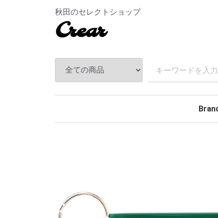
秋田のセレクトショップ
Crear
Bran
TEND
ANDF
MASS
The S
CHAL
Hidea
MAGI
MINE
BELA
Rollin
BACK
TOKY
Kuumb