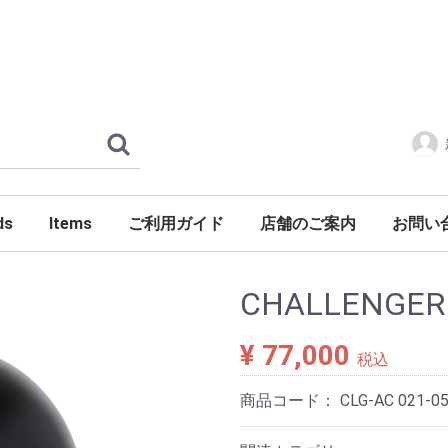
ds
Items
ご利用ガイド
店舗のご案内
お問い
ERLOIN
AMILY'S
ES
tylist Japan
LENGER
ndSeek
C NUMBER
DENIM
FONTE
g dub trio
DROP Leathers
O SANDALS
a International
Jackets
Shirts
Pants
Knits
Cutsews
Vests
T-shirts
Goods
Shoes
Glasses
Headgear
Incense
Imports
PORKCHOP GARAGE SUPPLY
CHALLENGER
¥ 77,000
税込
商品コード：
CLG-AC 021-0