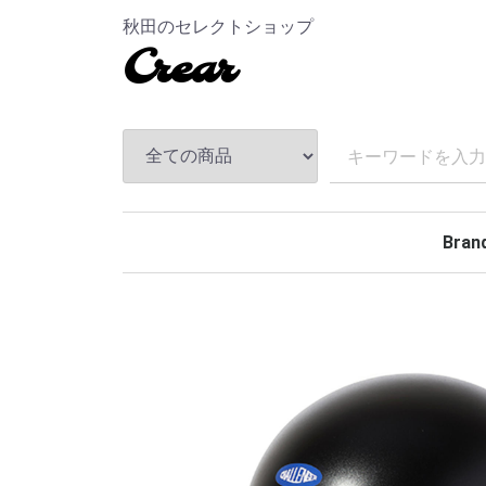
秋田のセレクトショップ
Crear
Bran
TEND
ANDF
MASS
The S
CHAL
Hidea
MAGI
MINE
BELA
Rollin
BACK
TOKY
Kuumb