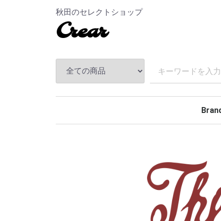
秋田のセレクトショップ
Crear
Bran
TEND
ANDF
MASS
The S
CHAL
Hidea
MAGI
MINE
BELA
Rollin
BACK
TOKY
Kuumb