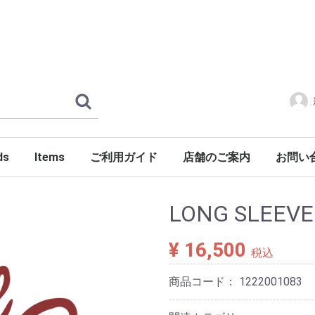
ds
Items
ご利用ガイド
店舗のご案内
お問い
ERLOIN
AMILY'S
ES
tylist Japan
LENGER
ndSeek
C NUMBER
DENIM
FONTE
g dub trio
DROP Leathers
O SANDALS
a International
Jackets
Shirts
Pants
Knits
Cutsews
Vests
T-shirts
Goods
Shoes
Glasses
Headgear
Incense
Imports
PORKCHOP GARAGE SUPPLY
LONG SLEEVE
¥ 16,500
税込
商品コード：
1222001083