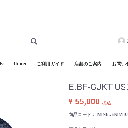
ds
Items
ご利用ガイド
店舗のご案内
お問い
ERLOIN
AMILY'S
ES
tylist Japan
LENGER
ndSeek
C NUMBER
DENIM
FONTE
g dub trio
DROP Leathers
O SANDALS
a International
Jackets
Shirts
Pants
Knits
Cutsews
Vests
T-shirts
Goods
Shoes
Glasses
Headgear
Incense
Imports
PORKCHOP GARAGE SUPPLY
E.BF-GJKT US
¥ 55,000
税込
商品コード：
MINEDENIM10