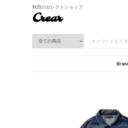
秋田のセレクトショップ
Crear
Bran
TEND
ANDF
MASS
The S
CHAL
Hidea
MAGI
MINE
BELA
Rollin
BACK
TOKY
Kuumb