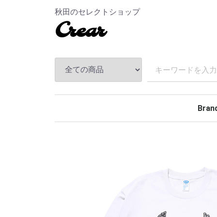
秋田のセレクトショップ
Crear
Bran
TEND
ANDF
MASS
The S
CHAL
Hidea
MAGI
MINE
BELA
Rollin
BACK
TOKY
Kuumb