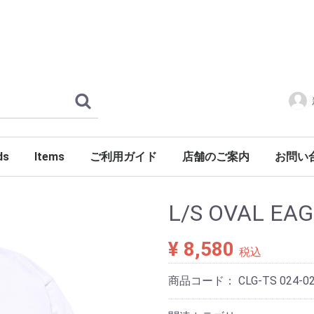
ds
Items
ご利用ガイド
店舗のご案内
お問い
ERLOIN
AMILY'S
ES
tylist Japan
LENGER
ndSeek
C NUMBER
DENIM
FONTE
g dub trio
DROP Leathers
O SANDALS
a International
Jackets
Shirts
Pants
Knits
Cutsews
Vests
T-shirts
Goods
Shoes
Glasses
Headgear
Incense
Imports
PORKCHOP GARAGE SUPPLY
L/S OVAL EAG
¥ 8,580
税込
商品コード：
CLG-TS 024-0