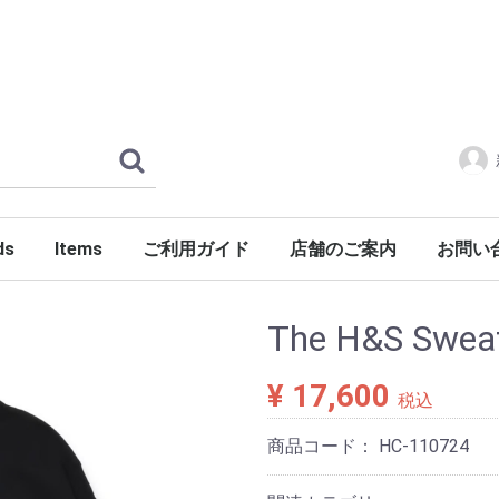
ds
Items
ご利用ガイド
店舗のご案内
お問い
ERLOIN
AMILY'S
ES
tylist Japan
LENGER
ndSeek
C NUMBER
DENIM
FONTE
g dub trio
DROP Leathers
O SANDALS
a International
Jackets
Shirts
Pants
Knits
Cutsews
Vests
T-shirts
Goods
Shoes
Glasses
Headgear
Incense
Imports
PORKCHOP GARAGE SUPPLY
The H&S Sweat
¥ 17,600
税込
商品コード：
HC-110724