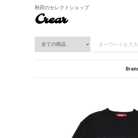
秋田のセレクトショップ
Crear
Bran
TEND
ANDF
MASS
The S
CHAL
Hidea
MAGI
MINE
BELA
Rollin
BACK
TOKY
Kuumb