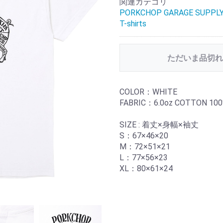
関連カテゴリ
PORKCHOP GARAGE SUPPL
T-shirts
ただいま品切れ
COLOR：WHITE
FABRIC：6.0oz COTTON 10
SIZE : 着丈×身幅×袖丈
S：67×46×20
M：72×51×21
L：77×56×23
XL：80×61×24