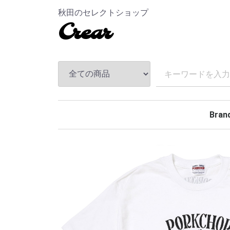
秋田のセレクトショップ
Crear
Bran
TEND
ANDF
MASS
The S
CHAL
Hidea
MAGI
MINE
BELA
Rollin
BACK
TOKY
Kuumb