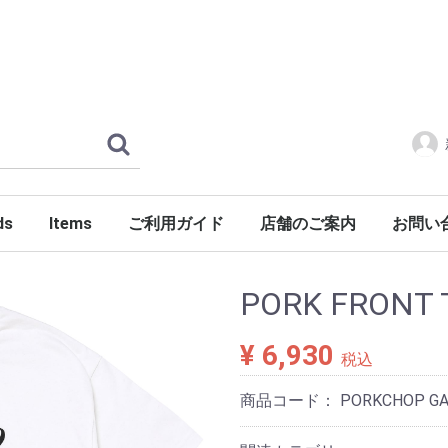
ds
Items
ご利用ガイド
店舗のご案内
お問い
ERLOIN
AMILY'S
ES
tylist Japan
LENGER
ndSeek
C NUMBER
DENIM
FONTE
g dub trio
DROP Leathers
O SANDALS
a International
Jackets
Shirts
Pants
Knits
Cutsews
Vests
T-shirts
Goods
Shoes
Glasses
Headgear
Incense
Imports
PORKCHOP GARAGE SUPPLY
PORK FRONT 
¥ 6,930
税込
商品コード：
PORKCHOP GA