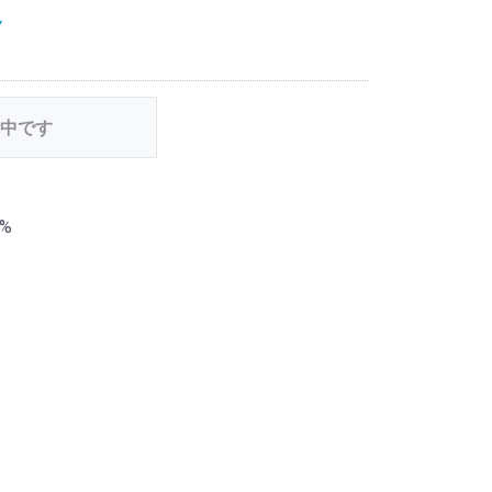
Y
中です
0%