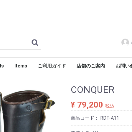
ds
Items
ご利用ガイド
店舗のご案内
お問い
ERLOIN
AMILY'S
ES
tylist Japan
LENGER
ndSeek
C NUMBER
DENIM
FONTE
g dub trio
DROP Leathers
O SANDALS
a International
Jackets
Shirts
Pants
Knits
Cutsews
Vests
T-shirts
Goods
Shoes
Glasses
Headgear
Incense
Imports
PORKCHOP GARAGE SUPPLY
CONQUER
¥ 79,200
税込
商品コード：
RDT-A11