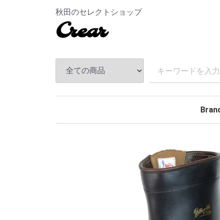
秋田のセレクトショップ
Crear
Bran
TEND
ANDF
MASS
The S
CHAL
Hidea
MAGI
MINE
BELA
Rollin
BACK
TOKY
Kuumb