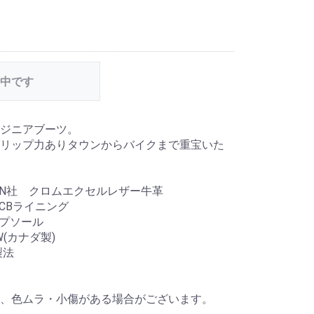
中です
ジニアブーツ。
リップ力ありタウンからバイクまで重宝いた
 HORWEEN社 クロムエクセルレザー牛革
牛ヌメCBライニング
ープソール
POW(カナダ製)
製法
、色ムラ・小傷がある場合がございます。