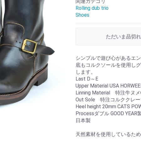
関連カテゴリ
Rolling dub trio
Shoes
ただいま品切れ
シンプルで遊び心があるエン
底もコルクソールを使用しグ
します。
Last D～E
Upper Material USA
Linning Material 特注
Out Sole 特注コルククレ
Heel height 20mm CATS 
Processダブル GOOD YEAR
日本製
天然素材を使用しているため