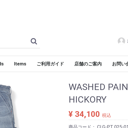
ds
Items
ご利用ガイド
店舗のご案内
お問い
ERLOIN
AMILY'S
ES
tylist Japan
LENGER
ndSeek
C NUMBER
DENIM
FONTE
g dub trio
DROP Leathers
O SANDALS
a International
Jackets
Shirts
Pants
Knits
Cutsews
Vests
T-shirts
Goods
Shoes
Glasses
Headgear
Incense
Imports
PORKCHOP GARAGE SUPPLY
WASHED PAI
HICKORY
¥ 34,100
税込
商品コード：
CLG-PT 025-0