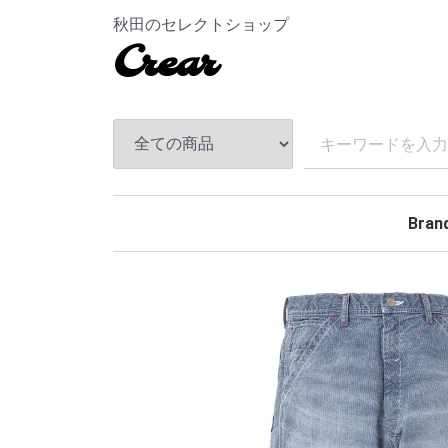
秋田のセレクトショップ
Crear
Bran
TEND
ANDF
MASS
The S
CHAL
Hidea
MAGI
MINE
BELA
Rollin
BACK
TOKY
Kuumb