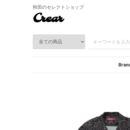
秋田のセレクトショップ
Crear
Bran
TEND
ANDF
MASS
The S
CHAL
Hidea
MAGI
MINE
BELA
Rollin
BACK
TOKY
Kuumb