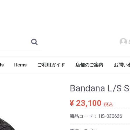
ds
Items
ご利用ガイド
店舗のご案内
お問い
ERLOIN
AMILY'S
ES
tylist Japan
LENGER
ndSeek
C NUMBER
DENIM
FONTE
g dub trio
DROP Leathers
O SANDALS
a International
Jackets
Shirts
Pants
Knits
Cutsews
Vests
T-shirts
Goods
Shoes
Glasses
Headgear
Incense
Imports
PORKCHOP GARAGE SUPPLY
Bandana L/S Sh
¥ 23,100
税込
商品コード：
HS-030626