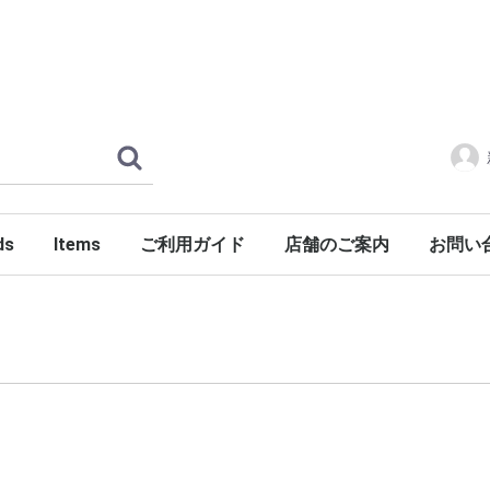
ds
Items
ご利用ガイド
店舗のご案内
お問い
ERLOIN
AMILY'S
ES
tylist Japan
LENGER
ndSeek
C NUMBER
DENIM
FONTE
g dub trio
DROP Leathers
O SANDALS
a International
Jackets
Shirts
Pants
Knits
Cutsews
Vests
T-shirts
Goods
Shoes
Glasses
Headgear
Incense
Imports
PORKCHOP GARAGE SUPPLY