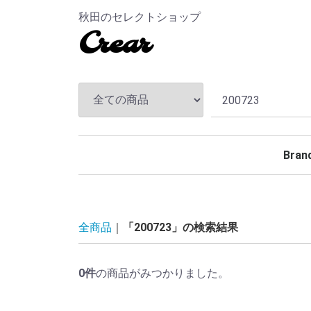
秋田のセレクトショップ
Crear
Bran
TEND
ANDF
MASS
The S
CHAL
Hidea
MAGI
MINE
BELA
Rollin
BACK
TOKY
Kuumb
全商品
「200723」の検索結果
0
件
の商品がみつかりました。