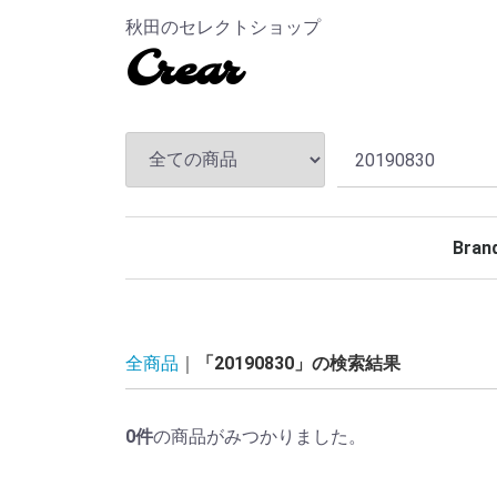
秋田のセレクトショップ
Crear
Bran
TEND
ANDF
MASS
The S
CHAL
Hidea
MAGI
MINE
BELA
Rollin
BACK
TOKY
Kuumb
全商品
「20190830」の検索結果
0
件
の商品がみつかりました。