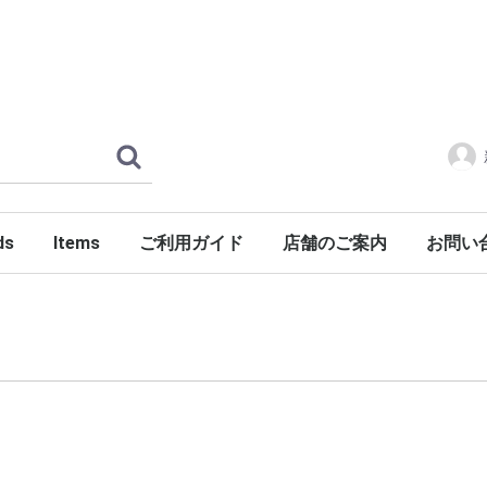
ds
Items
ご利用ガイド
店舗のご案内
お問い
ERLOIN
AMILY'S
ES
tylist Japan
LENGER
ndSeek
C NUMBER
DENIM
FONTE
g dub trio
DROP Leathers
O SANDALS
a International
Jackets
Shirts
Pants
Knits
Cutsews
Vests
T-shirts
Goods
Shoes
Glasses
Headgear
Incense
Imports
PORKCHOP GARAGE SUPPLY