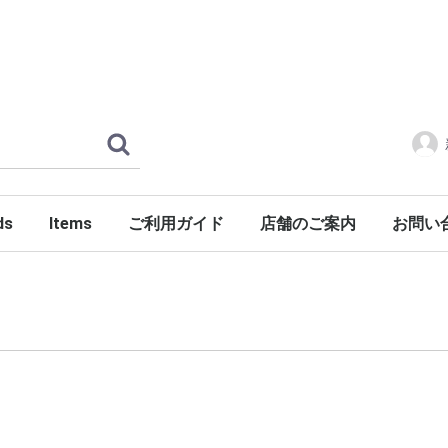
ds
Items
ご利用ガイド
店舗のご案内
お問い
ERLOIN
AMILY'S
ES
tylist Japan
LENGER
ndSeek
C NUMBER
DENIM
FONTE
g dub trio
DROP Leathers
O SANDALS
a International
Jackets
Shirts
Pants
Knits
Cutsews
Vests
T-shirts
Goods
Shoes
Glasses
Headgear
Incense
Imports
PORKCHOP GARAGE SUPPLY