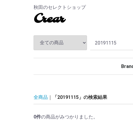
秋田のセレクトショップ
Crear
Bran
TEND
ANDF
MASS
The S
CHAL
Hidea
MAGI
MINE
BELA
Rollin
BACK
TOKY
Kuumb
全商品
「20191115」の検索結果
0
件
の商品がみつかりました。