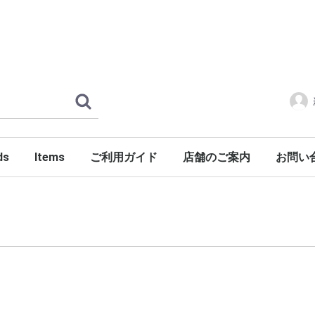
ds
Items
ご利用ガイド
店舗のご案内
お問い
ERLOIN
AMILY'S
ES
tylist Japan
LENGER
ndSeek
C NUMBER
DENIM
FONTE
g dub trio
DROP Leathers
O SANDALS
a International
Jackets
Shirts
Pants
Knits
Cutsews
Vests
T-shirts
Goods
Shoes
Glasses
Headgear
Incense
Imports
PORKCHOP GARAGE SUPPLY