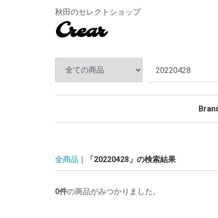
秋田のセレクトショップ
Crear
Bran
TEND
ANDF
MASS
The S
CHAL
Hidea
MAGI
MINE
BELA
Rollin
BACK
TOKY
Kuumb
全商品
「20220428」の検索結果
0
件
の商品がみつかりました。