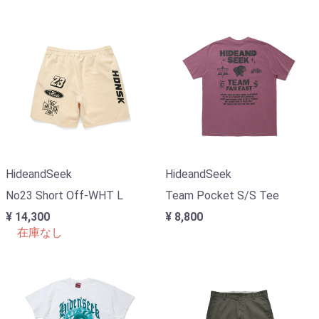
HideandSeek
HideandSeek
No23 Short Off-WHT L
Team Pocket S/S Tee
¥ 14,300
¥ 8,800
在庫なし