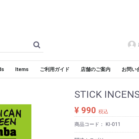
ds
Items
ご利用ガイド
店舗のご案内
お問い
ERLOIN
AMILY'S
ES
tylist Japan
LENGER
ndSeek
C NUMBER
DENIM
FONTE
g dub trio
DROP Leathers
O SANDALS
a International
Jackets
Shirts
Pants
Knits
Cutsews
Vests
T-shirts
Goods
Shoes
Glasses
Headgear
Incense
Imports
PORKCHOP GARAGE SUPPLY
STICK INCENS
¥ 990
税込
商品コード：
KI-011