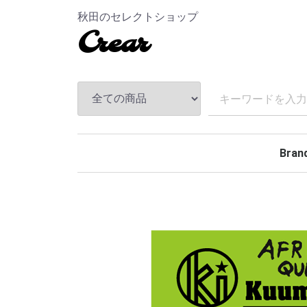
秋田のセレクトショップ
Crear
Bran
TEND
ANDF
MASS
The S
CHAL
Hidea
MAGI
MINE
BELA
Rollin
BACK
TOKY
Kuumb