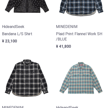
HideandSeek
MINEDENIM
Bandana L/S Shirt
Plaid Print Flannel Work SH
/BLUE
¥ 23,100
¥ 41,800
MINEDENIM
HideandSeek