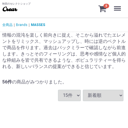
秋田のセレクトショップ
Menu
0
Crear
全商品
Brands
MASSES
情報の混沌を楽しく前向きに捉え、そこから溢れでたエレメ
ントをリミックス、マッシュアップし、時には逆のベクトル
で商品を作ります。過去はバックミラーで確認しながら前進
します。きっとそのフィーリングは、思考や感情など個人的
な枠組みを皆で共有できるような、ポピュラリティーを得ら
れる、新しいバランスの提案ができると信じています。
56
件
の商品がみつかりました。