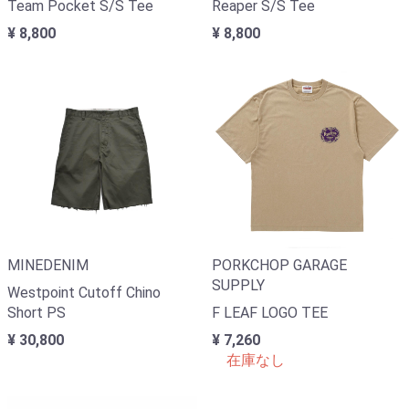
Team Pocket S/S Tee
Reaper S/S Tee
¥ 8,800
¥ 8,800
MINEDENIM
PORKCHOP GARAGE
SUPPLY
Westpoint Cutoff Chino
Short PS
F LEAF LOGO TEE
¥ 30,800
¥ 7,260
在庫なし